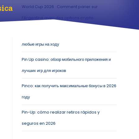
sica
World Cup 2026 : Comment parier sur
l’Argentine avec des options crypto
Мобильное приложение Pin Up casino: играйте в
любые игры на ходу
Pin Up casino: обзор мобильного приложения и
лучших игр для игроков
Pinco: как получить максимальные бонусы в 2026
году
Pin-Up: cómo realizar retiros rápidos y
seguros en 2026