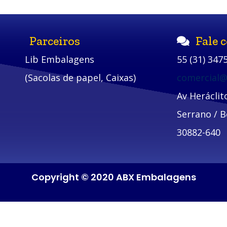
Parceiros
Fale 
Lib Embalagens
55 (31) 347
(Sacolas de papel, Caixas)
comercial
Av Herácli
Serrano / B
30882-640
Copyright © 2020 ABX Embalagens